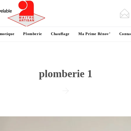

Skip
omotique
Plomberie
Chauffage
Ma Prime Rénov’
Conta
to
content
plomberie 1
