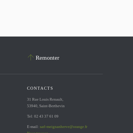

Remonter
CONTACTS
31 Rue Louis Renault,
53940, Saint-Berthevin
Tel: 02 43 37 61 09
E-mail:
sarl-meignanherve@orange.fr