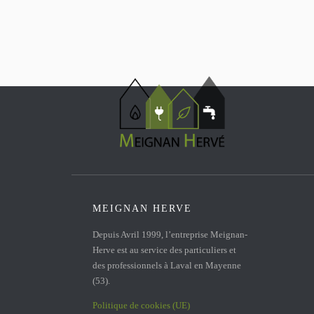
MEIGNAN HERVE
Depuis Avril 1999, l’entreprise Meignan-
Herve est au service des particuliers et
des professionnels à Laval en Mayenne
(53).
Politique de cookies (UE)